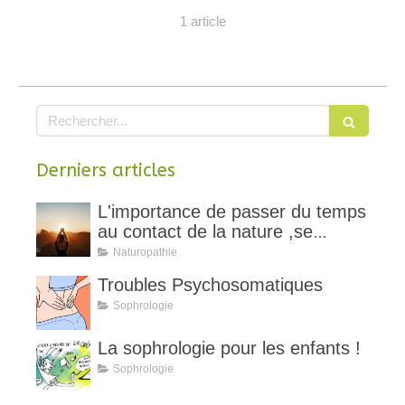
1 article
Rechercher
Derniers articles
L'importance de passer du temps
au contact de la nature ,se
ressourcer
Naturopathie
Troubles Psychosomatiques
Sophrologie
La sophrologie pour les enfants !
Sophrologie