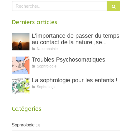
Rechercher
Derniers articles
L'importance de passer du temps
au contact de la nature ,se
ressourcer
Naturopathie
Troubles Psychosomatiques
Sophrologie
La sophrologie pour les enfants !
Sophrologie
Catégories
Sophrologie
(3)